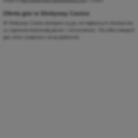
miejsca
http://slottywaycasinopolska.com
i czasu.
Oferta gier w Slottyway Casino
W Slottyway Casino dostępne są gry od najlepszych dostawców,
co zapewnia doskonałą jakość i różnorodność. Oto kilka kategorii
gier, które znajdziesz na tej platformie: