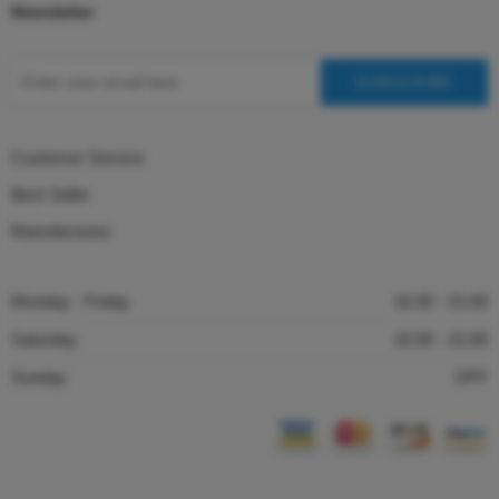
Newsletter
Customer Service
Best Seller
Manufactures
Monday - Friday
10:30 - 21:00
Saturday
10:30 - 21:00
Sunday
OFF