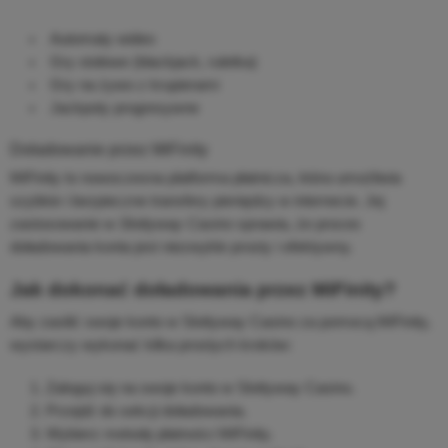
Automaty wideo
Gry stołowe (blackjack, ruletka)
Gry na żywo z krupierami
Jackpoty progresywne
Doładowanie przez MiFinity
MiFinity
to nowoczesna platforma płatnicza, która umożliwia
szybkie i bezpieczne transfery pieniędzy w internecie. Jej
zastosowanie w
Slottyway Casino
sprawia, że proces
doładowania konta jest niezwykle prosty i efektywny.
Jak dokonać doładowania przez MiFinity?
Aby zasilić swoje konto w Slottyway Casino za pomocą MiFinity,
wystarczy wykonać kilka prostych kroków:
Zaloguj się na swoje konto w Slottyway Casino.
Przejdź do sekcji doładowania.
Wybierz metodę płatności MiFinity.