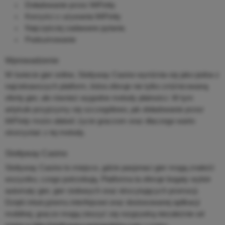
Doładowanie przez MiFinity
Korzyści z używania MiFinity
Najczęściej zadawane pytania
Podsumowanie
Wprowadzenie
W świecie gier online,
Slottyway Casino
wyróżnia się jako jedna z
najciekawszych platform, która oferuje nie tylko zróżnicowaną
ofertę gier, ale również wygodne metody płatności. W tym
artykule przyjrzymy się szczegółowo, jak
doładowanie przez
MiFinity
może ułatwić życie graczom oraz dlaczego warto
skorzystać z tej metody.
Slottyway Casino
Slottyway Casino
to miejsce, gdzie pasjonaci gier mogą znaleźć
wszystko, czego potrzebują. Platforma ta oferuje bogaty wybór
automaty gier, gier stołowych oraz ekscytujących promocji.
Dzięki intuicyjnemu interfejsowi oraz dostosowanej aplikacji
mobilnej, gracze mogą cieszyć się rozgrywką niezależnie od